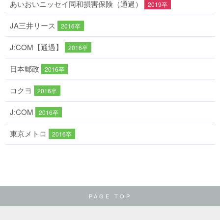
あいおいニッセイ同和損害保険（通過）
2019卒
JA三井リース
2016卒
J:COM【通過】
2016卒
日本郵政
2016卒
コクヨ
2016卒
J:COM
2016卒
東京メトロ
2016卒
PAGE TOP