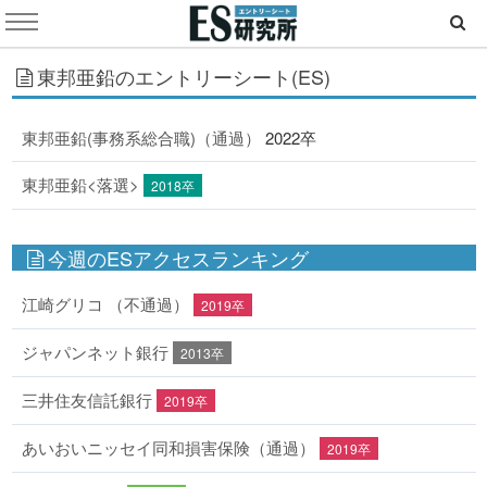
東邦亜鉛のエントリーシート(ES)
東邦亜鉛(事務系総合職)（通過）
2022卒
東邦亜鉛<落選>
2018卒
今週のESアクセスランキング
江崎グリコ （不通過）
2019卒
ジャパンネット銀行
2013卒
三井住友信託銀行
2019卒
あいおいニッセイ同和損害保険（通過）
2019卒