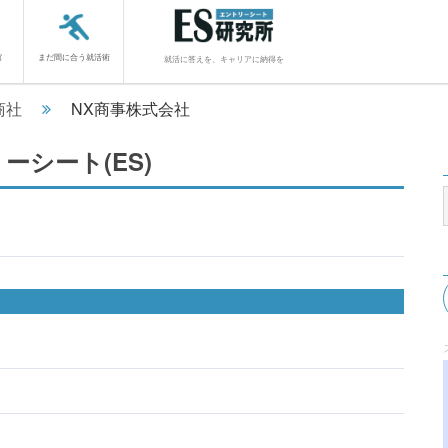
館
まだ間に合う就活術
就活に答えを、キャリアに納得を
商社
NX商事株式会社
ーシート(ES)