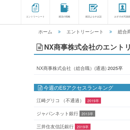
エントリーシート
就活の戦略
就活よもやま話
おすすめ写真
ホーム
エントリーシート
総合
NX商事株式会社のエントリ
NX商事株式会社（総合職）(通過)
2025卒
今週のESアクセスランキング
江崎グリコ （不通過）
2019卒
ジャパンネット銀行
2013卒
三井住友信託銀行
2019卒