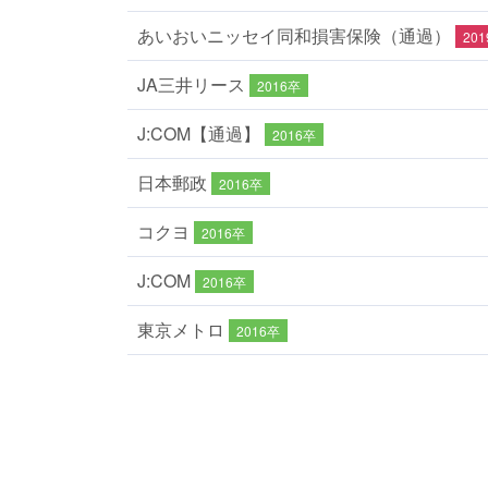
あいおいニッセイ同和損害保険（通過）
20
JA三井リース
2016卒
J:COM【通過】
2016卒
日本郵政
2016卒
コクヨ
2016卒
J:COM
2016卒
東京メトロ
2016卒