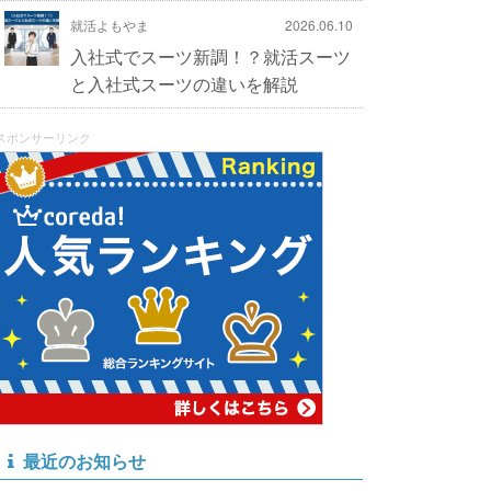
就活よもやま
2026.06.10
入社式でスーツ新調！？就活スーツ
と入社式スーツの違いを解説
スポンサーリンク
最近のお知らせ