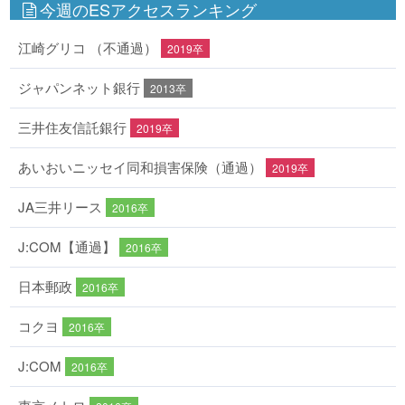
今週のESアクセスランキング
江崎グリコ （不通過）
2019卒
ジャパンネット銀行
2013卒
三井住友信託銀行
2019卒
あいおいニッセイ同和損害保険（通過）
2019卒
JA三井リース
2016卒
J:COM【通過】
2016卒
日本郵政
2016卒
コクヨ
2016卒
J:COM
2016卒