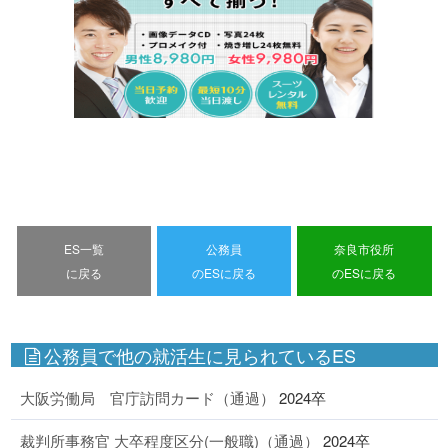
ES一覧
公務員
奈良市役所
に戻る
のESに戻る
のESに戻る
公務員で他の就活生に見られているES
大阪労働局 官庁訪問カード（通過）
2024卒
裁判所事務官 大卒程度区分(一般職)（通過）
2024卒