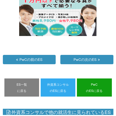
PwCの前のES
PwCの次のES
ES一覧
外資系コンサル
PwC
に戻る
のESに戻る
のESに戻る
外資系コンサルで他の就活生に見られているES