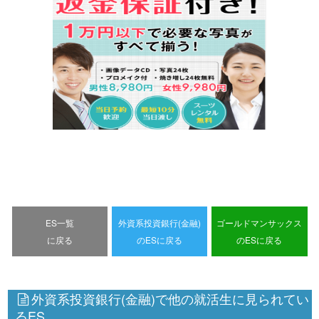
ES一覧
外資系投資銀行(金融)
ゴールドマンサックス
に戻る
のESに戻る
のESに戻る
外資系投資銀行(金融)で他の就活生に見られてい
るES