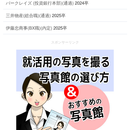
バークレイズ (投資銀行本部)(通過)
2024卒
三井物産(総合職)(通過)
2025卒
伊藤忠商事(BX職)(内定)
2025卒
スポンサーリンク