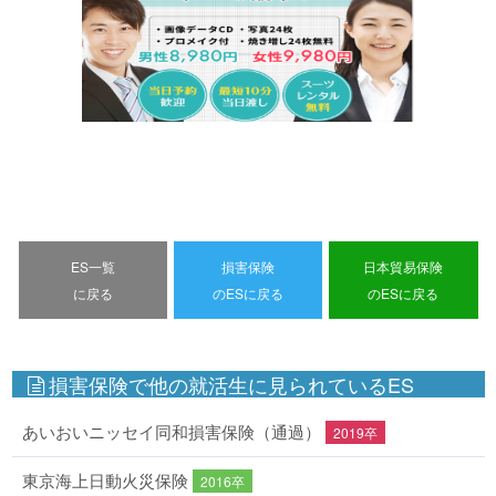
ES一覧
損害保険
日本貿易保険
に戻る
のESに戻る
のESに戻る
損害保険で他の就活生に見られているES
あいおいニッセイ同和損害保険（通過）
2019卒
東京海上日動火災保険
2016卒