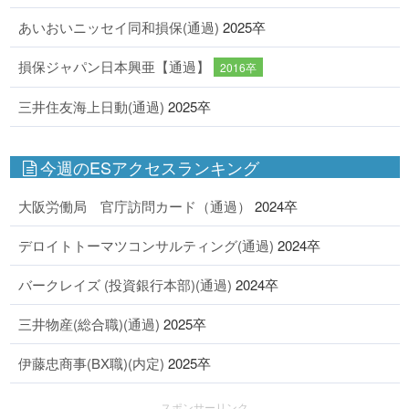
あいおいニッセイ同和損保(通過)
2025卒
損保ジャパン日本興亜【通過】
2016卒
三井住友海上日動(通過)
2025卒
今週のESアクセスランキング
大阪労働局 官庁訪問カード（通過）
2024卒
デロイトトーマツコンサルティング(通過)
2024卒
バークレイズ (投資銀行本部)(通過)
2024卒
三井物産(総合職)(通過)
2025卒
伊藤忠商事(BX職)(内定)
2025卒
スポンサーリンク