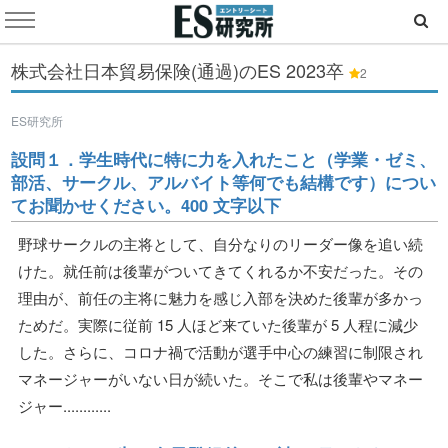
株式会社日本貿易保険(通過)のES
2023卒
2
ES研究所
設問１．学生時代に特に力を入れたこと（学業・ゼミ、
部活、サークル、アルバイト等何でも結構です）につい
てお聞かせください。400 文字以下
野球サークルの主将として、自分なりのリーダー像を追い続
けた。就任前は後輩がついてきてくれるか不安だった。その
理由が、前任の主将に魅力を感じ入部を決めた後輩が多かっ
ためだ。実際に従前 15 人ほど来ていた後輩が 5 人程に減少
した。さらに、コロナ禍で活動が選手中心の練習に制限され
マネージャーがいない日が続いた。そこで私は後輩やマネー
ジャー............