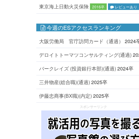
東京海上日動火災保険
2016卒
レビューあり
今週のESアクセスランキング
大阪労働局 官庁訪問カード（通過）
2024
デロイトトーマツコンサルティング(通過)
2
バークレイズ (投資銀行本部)(通過)
2024卒
三井物産(総合職)(通過)
2025卒
伊藤忠商事(BX職)(内定)
2025卒
スポンサーリンク