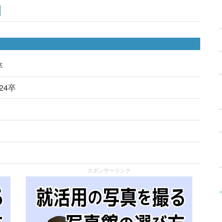
卒
024卒
スポンサーリンク