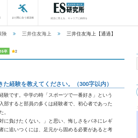
館
まだ間に合う就活術
就活に答えを、キャリアに納得を
保険
三井住友海上
三井住友海上【通過】
16卒
2
た経験を教えてください。（300字以内）
経験です。中学の時「スポーツで一番好き」という
入部すると部員の多くは経験者で、初心者であった
た。
対に負けたくない。」と思い、悔しさをバネにレギ
者に追いつくには、足元から固める必要があると考