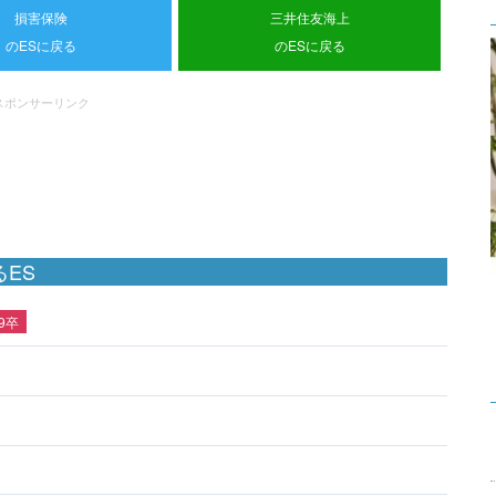
損害保険
三井住友海上
のESに戻る
のESに戻る
スポンサーリンク
ES
19卒