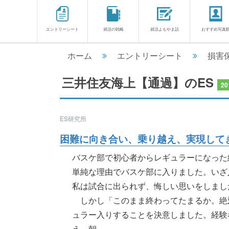
エントリーシート
就活の戦略
就活よもやま話
おすすめ写真
ホーム
エントリーシート
損害
三井住友海上【通過】のES
20
ES研究所
困難に向き合い、乗り越え、実現してき
バスケ部で初心者からレギュラーになった
単純な理由でバスケ部に入りました。いざ
私は試合に出られず、悔しい思いをしまし
しかし「このまま終わってたまるか。絶
ュラー入りすることを決意しました。経験
え、朝............