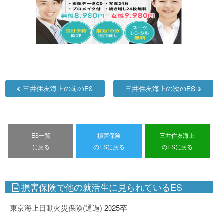
三井住友海上の前のES
三井住友海上の次のES
ES一覧
損害保険
三井住友海上
に戻る
のESに戻る
のESに戻る
損害保険で他の就活生に見られているES
東京海上日動火災保険(通過)
2025卒