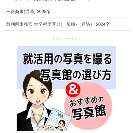
三菱商事(通過)
2025卒
裁判所事務官 大卒程度区分(一般職)（通過）
2024卒
スポンサーリンク