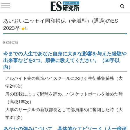
あいおいニッセイ同和損保（全域型）(通過)のES
2023卒
3
ES研究所
今までの人生であなた自身に大きな影響を与えた経験や
出来事などを3つ、順番に教えてください。（50字以
内）
アルバイト先の東進ハイスクールにおける生徒募集業務（大
学2年次）
肩の怪我によって野球を辞め、バスケットボールを始めた時
（高校1年次）
大学のサークルの新歓部長として部員集めに奮闘した時（大
学3年次）
あなたの強みについて、具体的なエピソード（人一倍頑