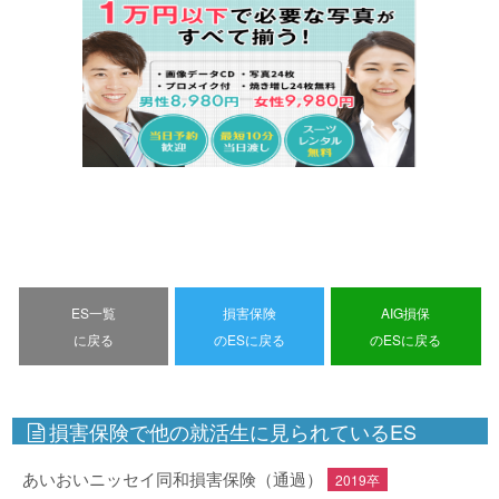
ES一覧
損害保険
AIG損保
に戻る
のESに戻る
のESに戻る
損害保険で他の就活生に見られているES
あいおいニッセイ同和損害保険（通過）
2019卒