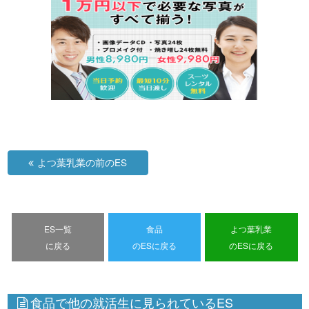
よつ葉乳業の前のES
ES一覧
食品
よつ葉乳業
に戻る
のESに戻る
のESに戻る
食品で他の就活生に見られているES