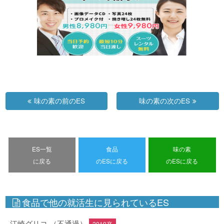
味の素の前のES
味の素の次のES
ES一覧
食品
味の素
に戻る
のESに戻る
のESに戻る
食品で他の就活生に見られているES
江崎グリコ （不通過）
2019卒