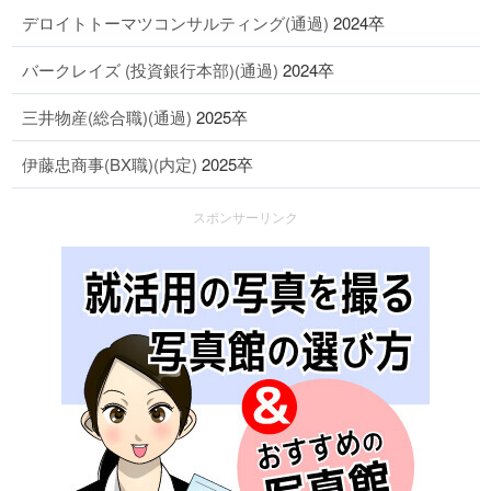
デロイトトーマツコンサルティング(通過)
2024卒
バークレイズ (投資銀行本部)(通過)
2024卒
三井物産(総合職)(通過)
2025卒
伊藤忠商事(BX職)(内定)
2025卒
スポンサーリンク