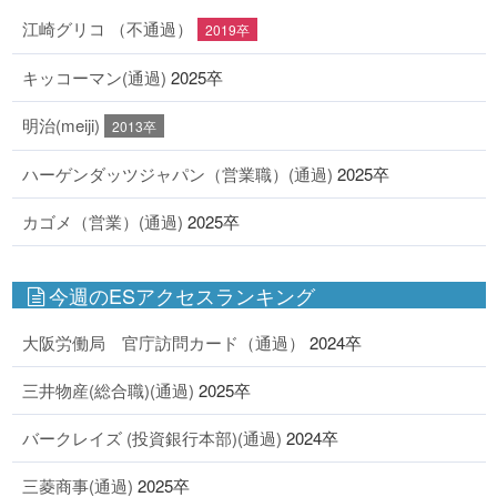
江崎グリコ （不通過）
2019卒
キッコーマン(通過)
2025卒
明治(meiji)
2013卒
ハーゲンダッツジャパン（営業職）(通過)
2025卒
カゴメ（営業）(通過)
2025卒
今週のESアクセスランキング
大阪労働局 官庁訪問カード（通過）
2024卒
三井物産(総合職)(通過)
2025卒
バークレイズ (投資銀行本部)(通過)
2024卒
三菱商事(通過)
2025卒