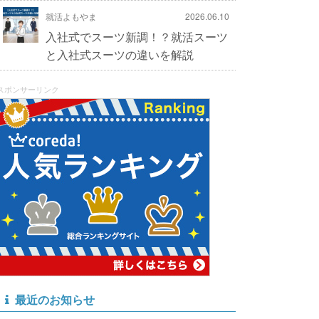
就活よもやま
2026.06.10
入社式でスーツ新調！？就活スーツ
と入社式スーツの違いを解説
スポンサーリンク
最近のお知らせ