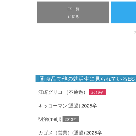
ES一覧
に戻る
食品で他の就活生に見られているES
江崎グリコ （不通過）
2019卒
キッコーマン(通過)
2025卒
明治(meiji)
2013卒
カゴメ（営業）(通過)
2025卒