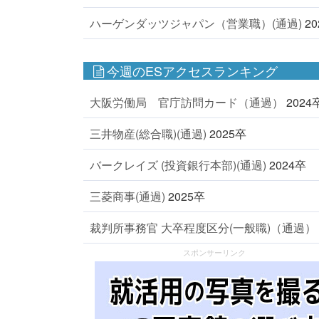
ハーゲンダッツジャパン（営業職）(通過)
2
今週のESアクセスランキング
大阪労働局 官庁訪問カード（通過）
2024
三井物産(総合職)(通過)
2025卒
バークレイズ (投資銀行本部)(通過)
2024卒
三菱商事(通過)
2025卒
裁判所事務官 大卒程度区分(一般職)（通過）
スポンサーリンク