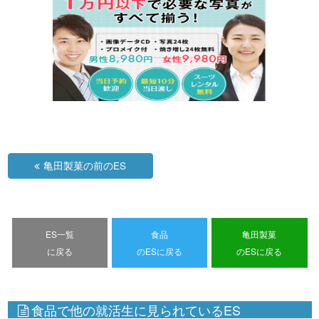
亀田製菓の前のES
ES一覧
食品
亀田製菓
に戻る
のESに戻る
のESに戻る
食品で他の就活生に見られているES