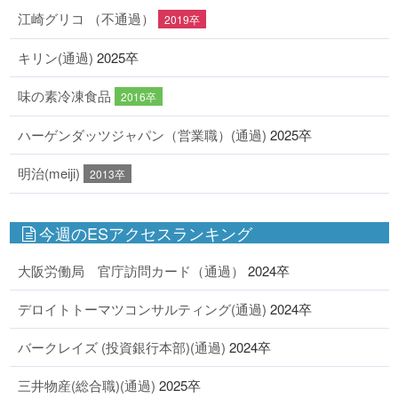
江崎グリコ （不通過）
2019卒
キリン(通過)
2025卒
味の素冷凍食品
2016卒
ハーゲンダッツジャパン（営業職）(通過)
2025卒
明治(meiji)
2013卒
今週のESアクセスランキング
大阪労働局 官庁訪問カード（通過）
2024卒
デロイトトーマツコンサルティング(通過)
2024卒
バークレイズ (投資銀行本部)(通過)
2024卒
三井物産(総合職)(通過)
2025卒