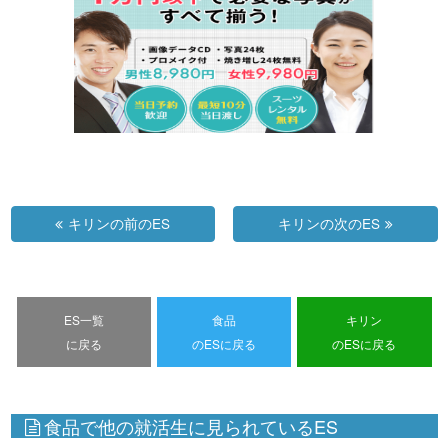
キリンの前のES
キリンの次のES
ES一覧
食品
キリン
に戻る
のESに戻る
のESに戻る
食品で他の就活生に見られているES