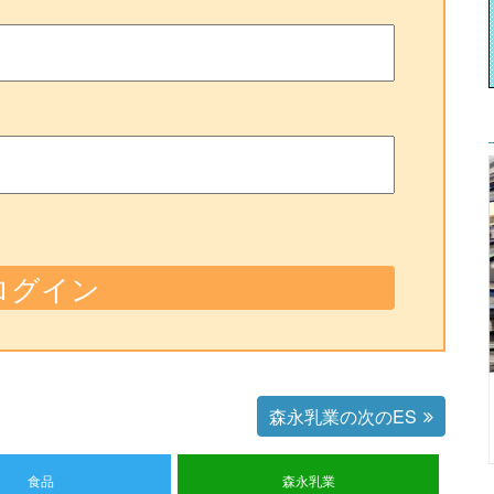
森永乳業の次のES
食品
森永乳業