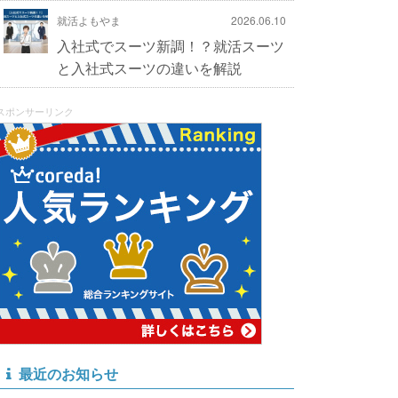
就活よもやま
2026.06.10
入社式でスーツ新調！？就活スーツ
と入社式スーツの違いを解説
スポンサーリンク
最近のお知らせ