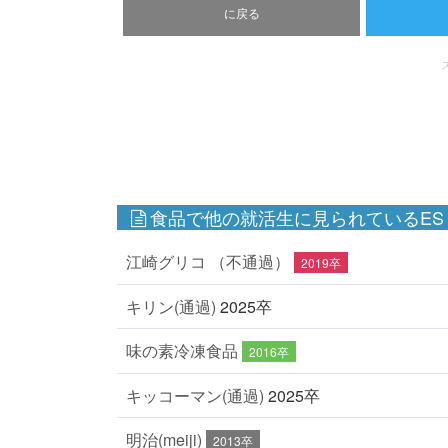
に戻る
食品で他の就活生に見られているES
江崎グリコ （不通過）
2019卒
キリン(通過)
2025卒
味の素冷凍食品
2016卒
キッコーマン(通過)
2025卒
明治(meiji)
2013卒