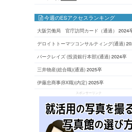
今週のESアクセスランキング
大阪労働局 官庁訪問カード（通過）
2024
デロイトトーマツコンサルティング(通過)
2
バークレイズ (投資銀行本部)(通過)
2024卒
三井物産(総合職)(通過)
2025卒
伊藤忠商事(BX職)(内定)
2025卒
スポンサーリンク