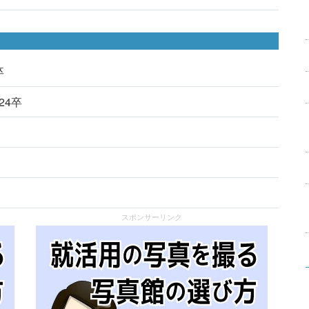
卒
024卒
スポンサーリンク