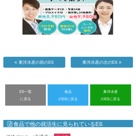
東洋水産の前のES
東洋水産の次のES
ES一覧
食品
東洋水産
に戻る
のESに戻る
のESに戻る
食品で他の就活生に見られているES