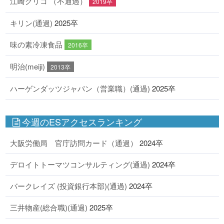
江崎グリコ （不通過）
2019卒
キリン(通過)
2025卒
味の素冷凍食品
2016卒
明治(meiji)
2013卒
ハーゲンダッツジャパン（営業職）(通過)
2025卒
今週のESアクセスランキング
大阪労働局 官庁訪問カード（通過）
2024卒
デロイトトーマツコンサルティング(通過)
2024卒
バークレイズ (投資銀行本部)(通過)
2024卒
三井物産(総合職)(通過)
2025卒