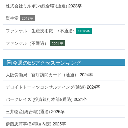
株式会社ミルボン(総合職)(通過)
2023卒
資生堂
2013卒
ファンケル 生産技術職 <不通過>
2018卒
ファンケル（不通過）
2021卒
今週のESアクセスランキング
大阪労働局 官庁訪問カード（通過）
2024卒
デロイトトーマツコンサルティング(通過)
2024卒
バークレイズ (投資銀行本部)(通過)
2024卒
三井物産(総合職)(通過)
2025卒
伊藤忠商事(BX職)(内定)
2025卒