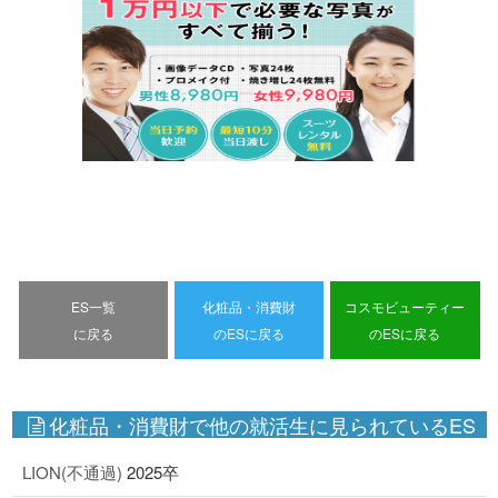
ES一覧
化粧品・消費財
コスモビューティー
に戻る
のESに戻る
のESに戻る
化粧品・消費財で他の就活生に見られているES
LION(不通過)
2025卒