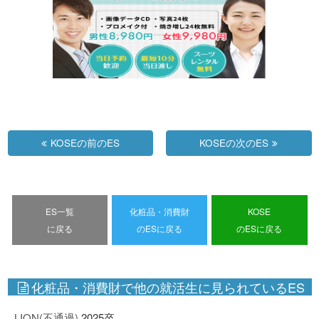
KOSEの前のES
KOSEの次のES
ES一覧
化粧品・消費財
KOSE
に戻る
のESに戻る
のESに戻る
化粧品・消費財で他の就活生に見られているES
LION(不通過)
2025卒