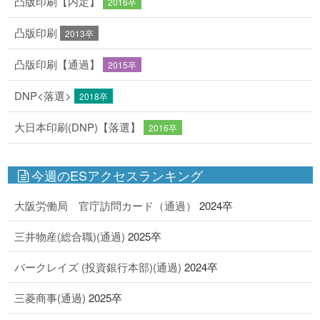
凸版印刷【内定】
2016卒
凸版印刷
2013卒
凸版印刷【通過】
2015卒
DNP<落選>
2018卒
大日本印刷(DNP)【落選】
2016卒
今週のESアクセスランキング
大阪労働局 官庁訪問カード（通過）
2024卒
三井物産(総合職)(通過)
2025卒
バークレイズ (投資銀行本部)(通過)
2024卒
三菱商事(通過)
2025卒