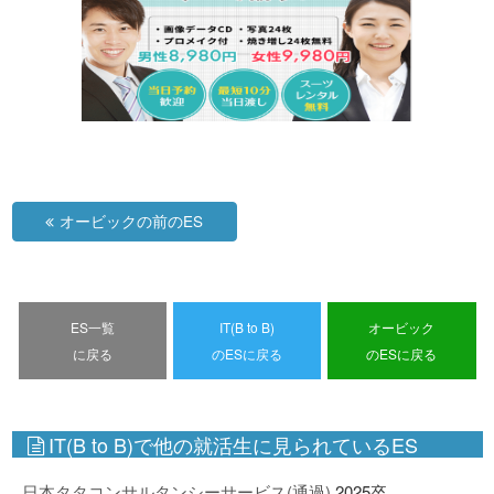
オービックの前のES
ES一覧
IT(B to B)
オービック
に戻る
のESに戻る
のESに戻る
IT(B to B)で他の就活生に見られているES
日本タタコンサルタンシーサービス(通過)
2025卒