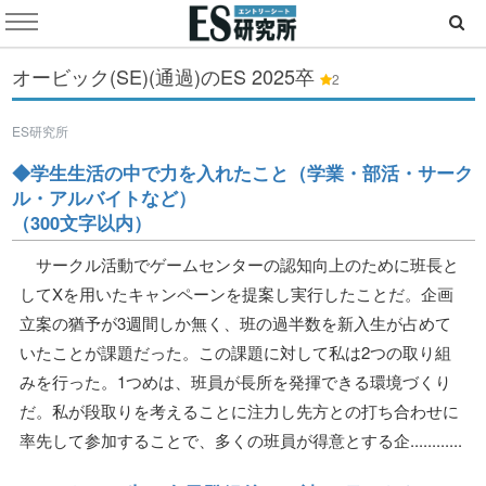
オービック(SE)(通過)のES
2025卒
2
ES研究所
◆学生生活の中で力を入れたこと（学業・部活・サーク
ル・アルバイトなど）
（300文字以内）
サークル活動でゲームセンターの認知向上のために班長と
してXを用いたキャンペーンを提案し実行したことだ。企画
立案の猶予が3週間しか無く、班の過半数を新入生が占めて
いたことが課題だった。この課題に対して私は2つの取り組
みを行った。1つめは、班員が長所を発揮できる環境づくり
だ。私が段取りを考えることに注力し先方との打ち合わせに
率先して参加することで、多くの班員が得意とする企............