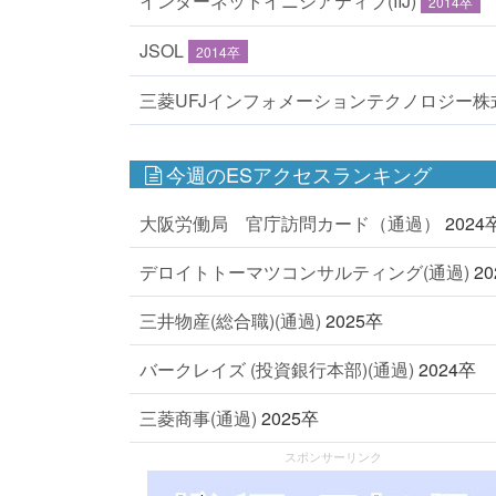
インターネットイニシアティブ(IIJ)
2014卒
JSOL
2014卒
三菱UFJインフォメーションテクノロジー株
今週のESアクセスランキング
大阪労働局 官庁訪問カード（通過）
2024
デロイトトーマツコンサルティング(通過)
2
三井物産(総合職)(通過)
2025卒
バークレイズ (投資銀行本部)(通過)
2024卒
三菱商事(通過)
2025卒
スポンサーリンク