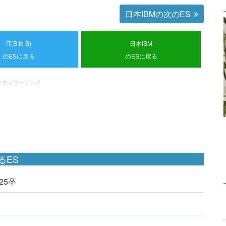
日本IBMの次のES
IT(B to B)
日本IBM
のESに戻る
のESに戻る
スポンサーリンク
るES
025卒