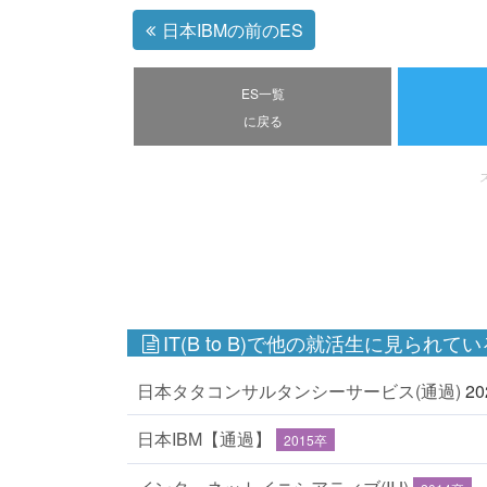
日本IBMの前のES
ES一覧
に戻る
IT(B to B)で他の就活生に見られてい
日本タタコンサルタンシーサービス(通過)
2
日本IBM【通過】
2015卒