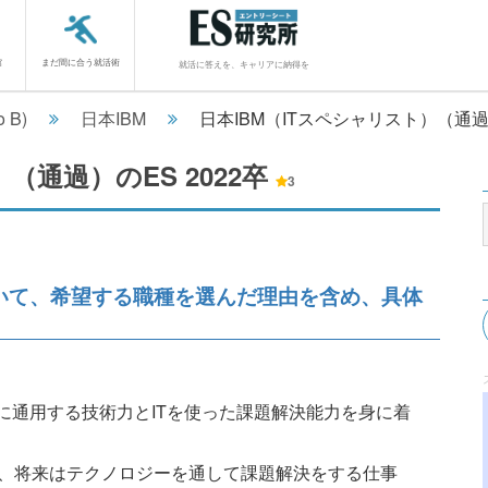
館
まだ間に合う就活術
就活に答えを、キャリアに納得を
o B)
日本IBM
日本IBM（ITスペシャリスト）（通
）（通過）のES
2022卒
3
ついて、希望する職種を選んだ理由を含め、具体
に通用する技術力とITを使った課題解決能力を身に着
、将来はテクノロジーを通して課題解決をする仕事