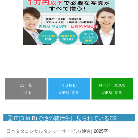
ES一覧
IT(B to B)
NTTデータCCS
に戻る
のESに戻る
のESに戻る
IT(B to B)で他の就活生に見られているES
日本タタコンサルタンシーサービス(通過)
2025卒