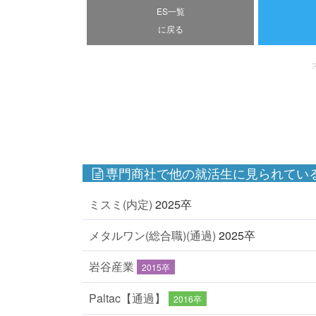
ES一覧
に戻る
専門商社で他の就活生に見られている
ミスミ(内定)
2025卒
メタルワン(総合職)(通過)
2025卒
岩谷産業
2015卒
Paltac【通過】
2016卒