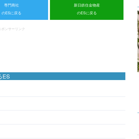
専門商社
新日鉄住金物産
のESに戻る
のESに戻る
スポンサーリンク
ES