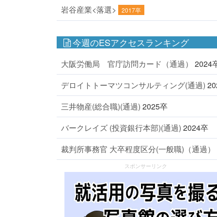
岩谷産業<落選>
2017卒
今週のESアクセスランキング
大阪労働局 官庁訪問カード（通過）
2024
デロイトトーマツコンサルティング(通過)
2
三井物産(総合職)(通過)
2025卒
バークレイズ (投資銀行本部)(通過)
2024卒
裁判所事務官 大卒程度区分(一般職)（通過）
スポンサーリンク