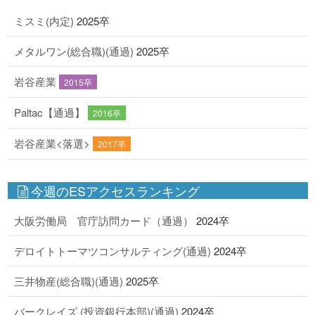
ミスミ(内定)
2025卒
メタルワン(総合職)(通過)
2025卒
岩谷産業
2015卒
Paltac【通過】
2016卒
岩谷産業<落選>
2017卒
今週のESアクセスランキング
大阪労働局 官庁訪問カード（通過）
2024卒
デロイトトーマツコンサルティング(通過)
2024卒
三井物産(総合職)(通過)
2025卒
バークレイズ (投資銀行本部)(通過)
2024卒