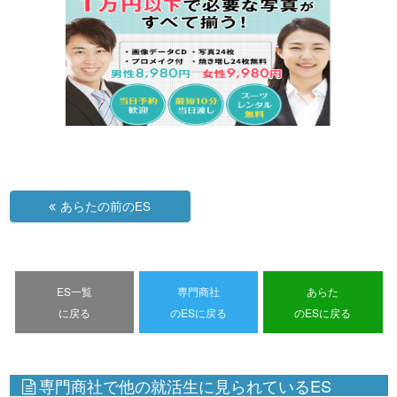
あらたの前のES
ES一覧
専門商社
あらた
に戻る
のESに戻る
のESに戻る
専門商社で他の就活生に見られているES