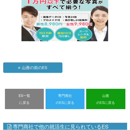
山善の前のES
ES一覧
専門商社
山善
に戻る
のESに戻る
のESに戻る
専門商社で他の就活生に見られているES