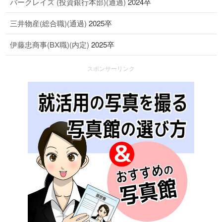
バークレイズ (投資銀行本部)(通過)
2024卒
三井物産(総合職)(通過)
2025卒
伊藤忠商事(BX職)(内定)
2025卒
スポンサーリンク