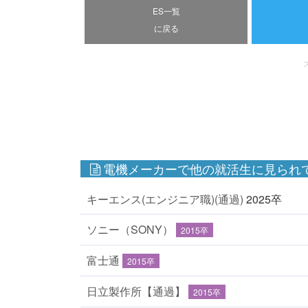
ES一覧
に戻る
電機メーカーで他の就活生に見られて
キーエンス(エンジニア職)(通過)
2025卒
ソニー（SONY）
2015卒
富士通
2015卒
日立製作所【通過】
2015卒