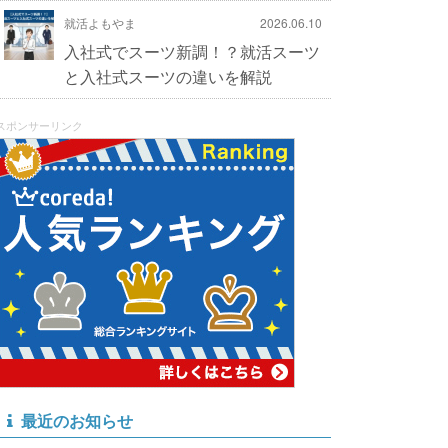
就活よもやま
2026.06.10
入社式でスーツ新調！？就活スーツ
と入社式スーツの違いを解説
スポンサーリンク
最近のお知らせ