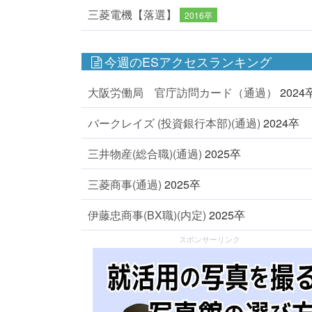
三菱電機【落選】
2016卒
今週のESアクセスランキング
大阪労働局 官庁訪問カード（通過）
2024
バークレイズ (投資銀行本部)(通過)
2024卒
三井物産(総合職)(通過)
2025卒
三菱商事(通過)
2025卒
伊藤忠商事(BX職)(内定)
2025卒
スポンサーリンク