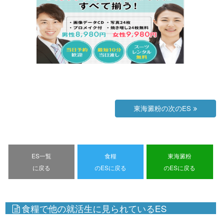
東海澱粉の次のES
ES一覧
食糧
東海澱粉
に戻る
のESに戻る
のESに戻る
食糧で他の就活生に見られているES