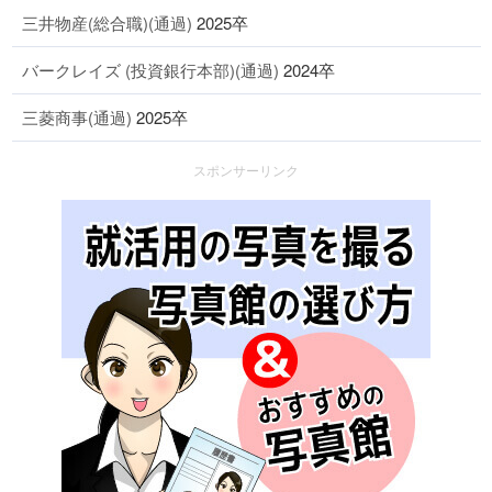
三井物産(総合職)(通過)
2025卒
バークレイズ (投資銀行本部)(通過)
2024卒
三菱商事(通過)
2025卒
スポンサーリンク