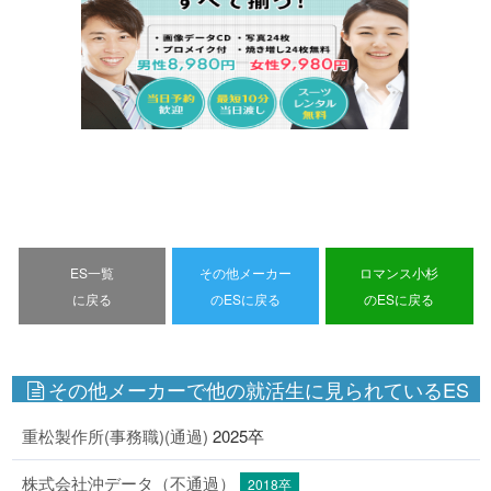
ES一覧
その他メーカー
ロマンス小杉
に戻る
のESに戻る
のESに戻る
その他メーカーで他の就活生に見られているES
重松製作所(事務職)(通過)
2025卒
株式会社沖データ（不通過）
2018卒