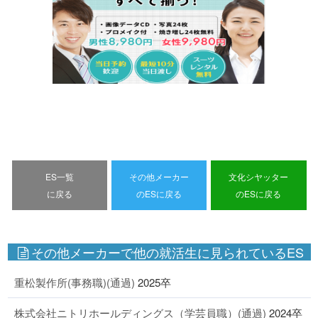
ES一覧
その他メーカー
文化シヤッター
に戻る
のESに戻る
のESに戻る
その他メーカーで他の就活生に見られているES
重松製作所(事務職)(通過)
2025卒
株式会社ニトリホールディングス（学芸員職）(通過)
2024卒