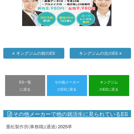
キングジムの前のES
キングジムの次のES
ES一覧
その他メーカー
キングジム
に戻る
のESに戻る
のESに戻る
その他メーカーで他の就活生に見られているES
重松製作所(事務職)(通過)
2025卒