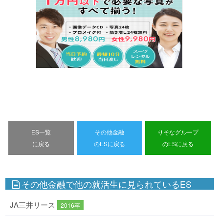
ES一覧
その他金融
りそなグループ
に戻る
のESに戻る
のESに戻る
その他金融で他の就活生に見られているES
JA三井リース
2016卒