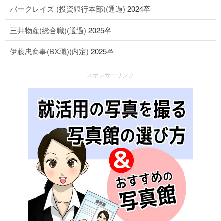
バークレイズ (投資銀行本部)(通過)
2024卒
三井物産(総合職)(通過)
2025卒
伊藤忠商事(BX職)(内定)
2025卒
スポンサーリンク