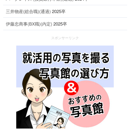
三井物産(総合職)(通過)
2025卒
伊藤忠商事(BX職)(内定)
2025卒
スポンサーリンク