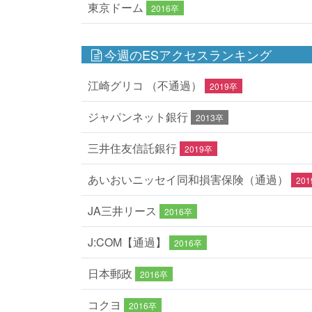
東京ドーム
2016卒
今週のESアクセスランキング
江崎グリコ （不通過）
2019卒
ジャパンネット銀行
2013卒
三井住友信託銀行
2019卒
あいおいニッセイ同和損害保険（通過）
20
JA三井リース
2016卒
J:COM【通過】
2016卒
日本郵政
2016卒
コクヨ
2016卒