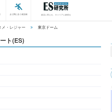
館
まだ間に合う就活術
就活に答えを、キャリアに納得を
タメ・レジャー
東京ドーム
ト(ES)