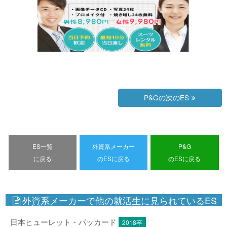
P&Gの次のES
ES一覧
外資系メーカー
P&G
に戻る
のESに戻る
のESに戻る
外資系メーカーで他の就活生に見られているES
日本ヒューレット・パッカード
2018卒