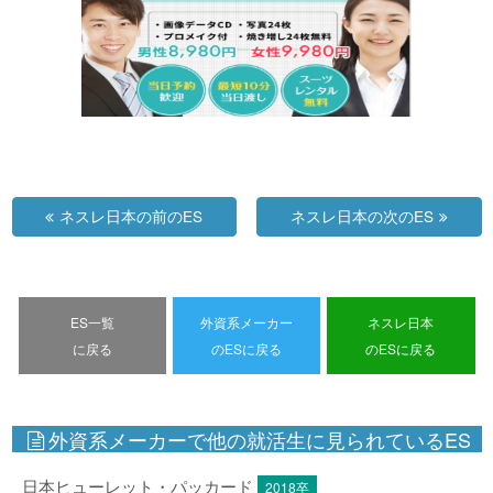
ネスレ日本の前のES
ネスレ日本の次のES
ES一覧
外資系メーカー
ネスレ日本
に戻る
のESに戻る
のESに戻る
外資系メーカーで他の就活生に見られているES
日本ヒューレット・パッカード
2018卒