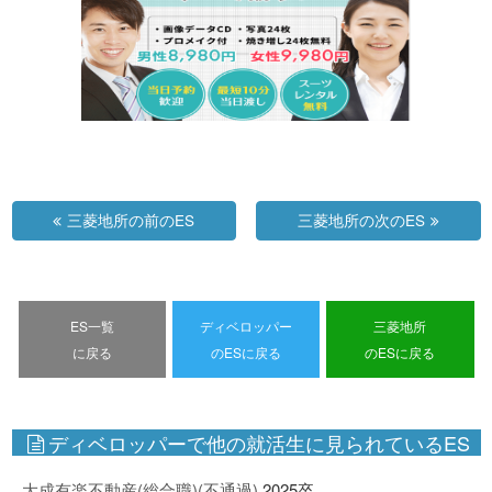
三菱地所の前のES
三菱地所の次のES
ES一覧
ディベロッパー
三菱地所
に戻る
のESに戻る
のESに戻る
ディベロッパーで他の就活生に見られているES
大成有楽不動産(総合職)(不通過)
2025卒