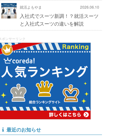
就活よもやま
2026.06.10
入社式でスーツ新調！？就活スーツ
と入社式スーツの違いを解説
スポンサーリンク
最近のお知らせ