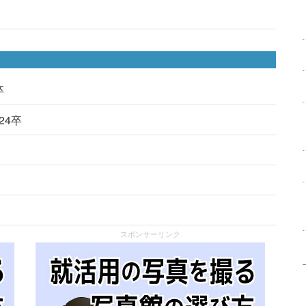
卒
024卒
スポンサーリンク