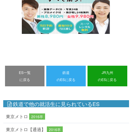
ES一覧
鉄道
JR九州
に戻る
のESに戻る
のESに戻る
鉄道で他の就活生に見られているES
東京メトロ
2016卒
東京メトロ【通過】
2016卒