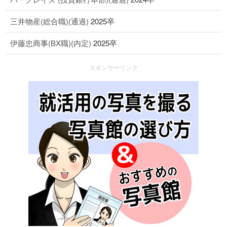
三井物産(総合職)(通過)
2025卒
伊藤忠商事(BX職)(内定)
2025卒
スポンサーリンク