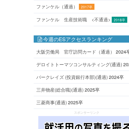
ファンケル（通過）
2017卒
ファンケル 生産技術職 <不通過>
2018卒
今週のESアクセスランキング
大阪労働局 官庁訪問カード（通過）
2024
デロイトトーマツコンサルティング(通過)
2
バークレイズ (投資銀行本部)(通過)
2024卒
三井物産(総合職)(通過)
2025卒
三菱商事(通過)
2025卒
スポンサーリンク