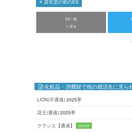
資生堂の前のES
ES一覧
に戻る
化粧品・消費財で他の就活生に見られ
LION(不通過)
2025卒
花王(通過)
2025卒
クラシエ【通過】
2016卒