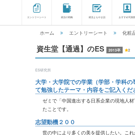
エントリーシート
就活の戦略
就活よもやま話
おすすめ写真
ホーム
エントリーシート
化粧
資生堂【通過】のES
2013卒
2
ES研究所
大学・大学院での学業（学部・学科の
て勉強したテーマ・内容をご記入くだ
ゼミで「中国進出する日系企業の現地人材
たことです。
志望動機２００
世の中により多くの美を提供したい。これ