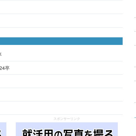
卒
024卒
スポンサーリンク